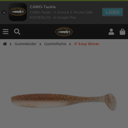
CAMO-Tackle
LADEN
CAMO-Tackle - A. Ernst & S. Pechel GbR
KOSTENLOS - In Google Play
Gummiköder
Gummifische
4" Easy Shiner
An dieser Stelle findest Du Inhalt
Möchtest Du Inhalte von Drittanbie
bitte in den Einstellungen zur Priv
lade anschließend