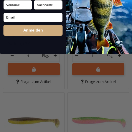
Vorname
Nachname
4" Easy Shiner - Crystal
4" Easy Shiner - Delta
Shad
Craw
Email
Sofort verfügbar
Sofort verfügbar
Anmelden
6,99 €
*
6,99 €
*
Packung: 7 Stk.
Packung: 7 Stk.
Pkg.
Pkg.
Frage zum Artikel
Frage zum Artikel