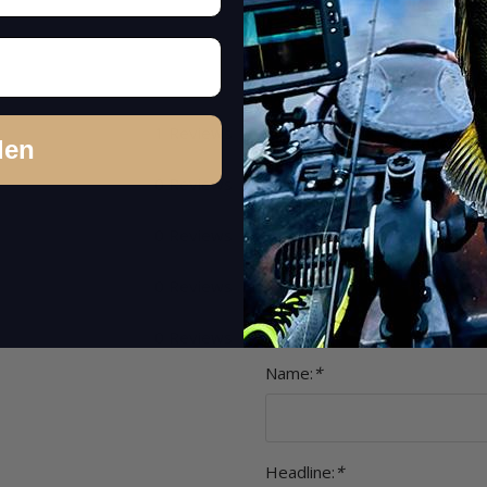
1 Reviews
Share your experiences wi
den
Please rate only your experience
0 Reviews
other concerns (feedback on product
Item review
0 Reviews
Stars:
*
0 Reviews
0 Reviews
Name:
*
Headline:
*