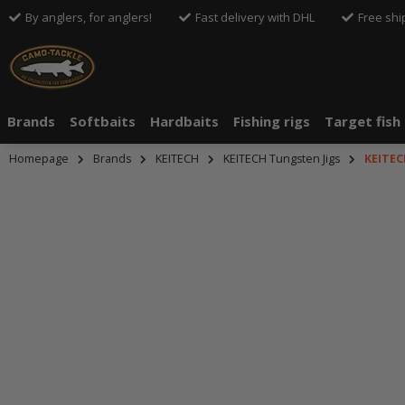
By anglers, for anglers!
Fast delivery with DHL
Free shi
Brands
Softbaits
Hardbaits
Fishing rigs
Target fish
Homepage
Brands
KEITECH
KEITECH Tungsten Jigs
KEITEC