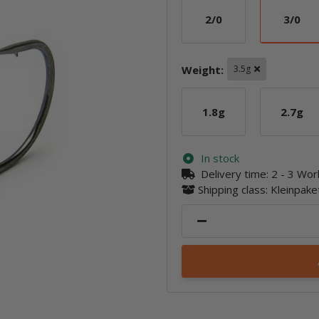
2/0
3/0
2/0
3/0
Weight:
3.5g
1.8g
2.7g
1.8g
2.7g
In stock
Delivery time:
2 - 3 Wo
Shipping class: Kleinpak