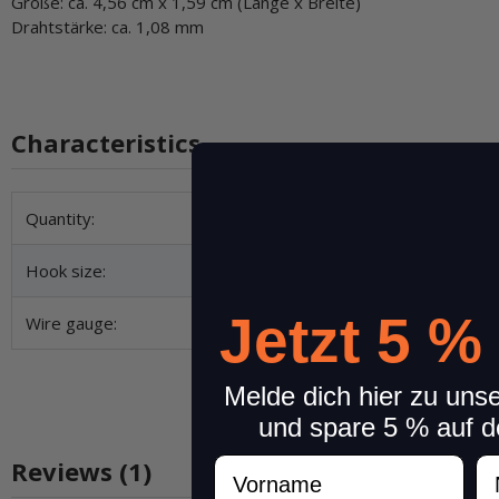
Größe: ca. 4,56 cm x 1,59 cm (Länge x Breite)
Drahtstärke: ca. 1,08 mm
Characteristics
Item information
Value
Quantity:
Hook size:
Jetzt 5 %
Wire gauge:
Melde dich hier zu uns
und spare 5 % auf d
Vorname
N
Reviews (1)