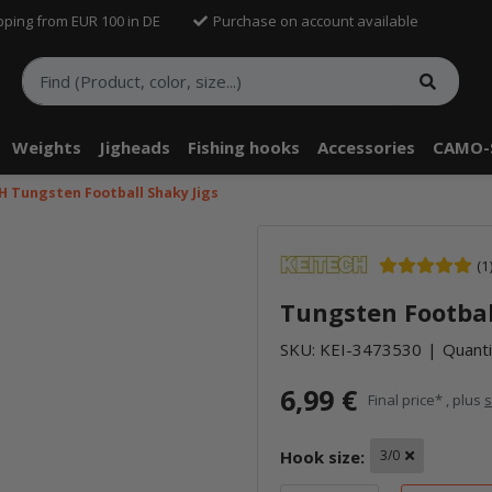
pping from EUR 100 in DE
Purchase on account available
Weights
Jigheads
Fishing hooks
Accessories
CAMO-
H Tungsten Football Shaky Jigs
(1
Tungsten Football
SKU:
KEI-3473530
Quanti
6,99 €
Final price* , plus
s
Hook size:
3/0