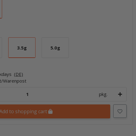
3.5g
5.0g
3.5g
5.0g
rkdays
(DE)
et/Warenpost
pkg.
Add to shopping cart