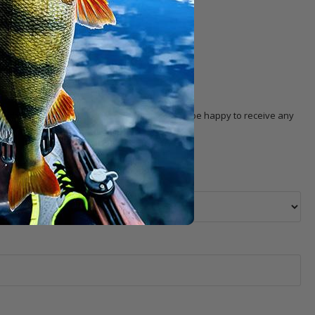
th other customers!
 with the product. Our
customer service
will be happy to receive any
 selection, pricing, order, delivery, etc.).