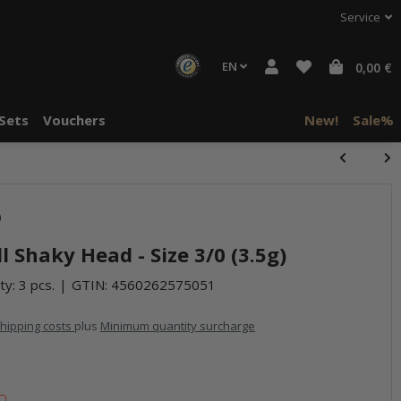
Service
EN
0,00 €
Sets
Vouchers
New!
Sale%
)
 Shaky Head - Size 3/0 (3.5g)
ty: 3 pcs.
GTIN:
4560262575051
hipping costs
plus
Minimum quantity surcharge