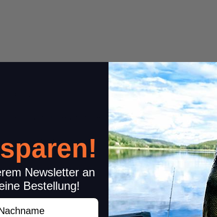
3 pcs.
approx. 4,56 cm x 1,59 cm
 sparen!
approx. 1,08 mm
erem Newsletter an
eine Bestellung!
achname