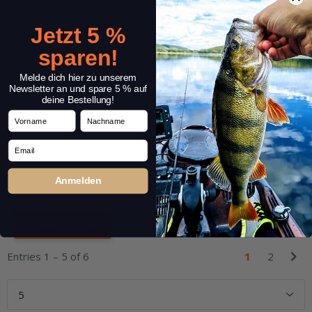
Jetzt 5 %
Comment:
*
sparen!
Melde dich hier zu unserem
Newsletter an und spare 5 % auf
deine Bestellung!
Vorname
Nachname
Email
Anmelden
Entries 1 – 5 of 6
1
2