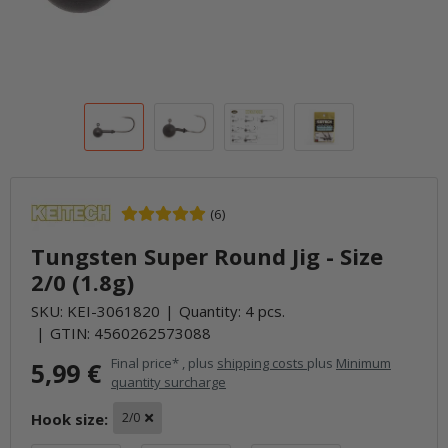
(6)
Tungsten Super Round Jig - Size
2/0 (1.8g)
SKU:
KEI-3061820
Quantity: 4 pcs.
GTIN:
4560262573088
Final price* , plus
shipping costs
plus
Minimum
5,99 €
quantity surcharge
Hook size:
2/0