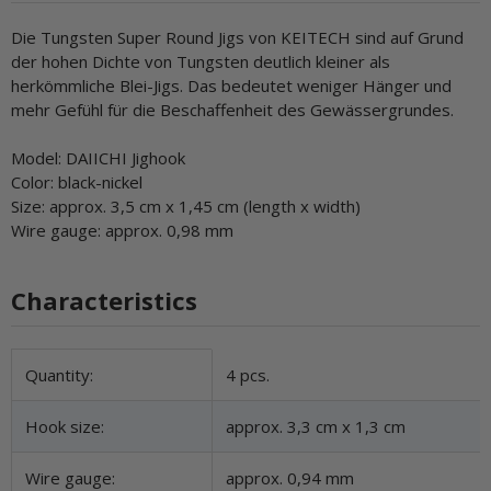
Die Tungsten Super Round Jigs von KEITECH sind auf Grund
der hohen Dichte von Tungsten deutlich kleiner als
herkömmliche Blei-Jigs. Das bedeutet weniger Hänger und
mehr Gefühl für die Beschaffenheit des Gewässergrundes.
Model: DAIICHI Jighook
Color: black-nickel
Size: approx. 3,5 cm x 1,45 cm (length x width)
Wire gauge: approx. 0,98 mm
Characteristics
Item information
Value
Quantity:
4 pcs.
Hook size:
approx. 3,3 cm x 1,3 cm
Wire gauge:
approx. 0,94 mm