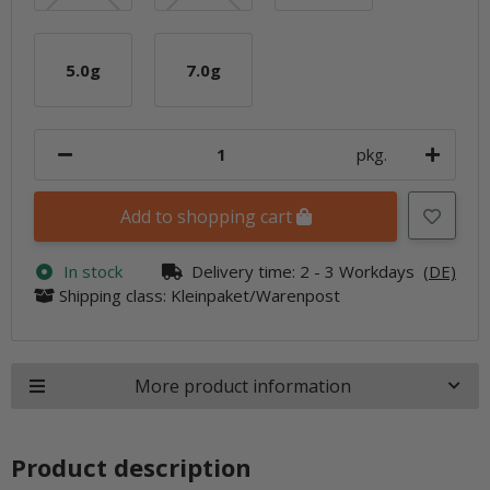
5.0g
7.0g
5.0g
7.0g
pkg.
Add to shopping cart
In stock
Delivery time:
2 - 3 Workdays
(DE)
Shipping class: Kleinpaket/Warenpost
More product information
Product description