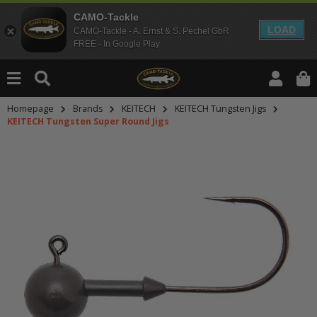
CAMO-Tackle
LOAD
CAMO-Tackle - A. Ernst & S. Pechel GbR
FREE - In Google Play
Homepage
Brands
KEITECH
KEITECH Tungsten Jigs
KEITECH Tungsten Super Round Jigs