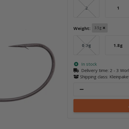
2
1
2
1
Weight:
3.5g
0.9g
1.8g
0.9g
1.8g
In stock
Delivery time:
2 - 3 Wo
Shipping class: Kleinpak