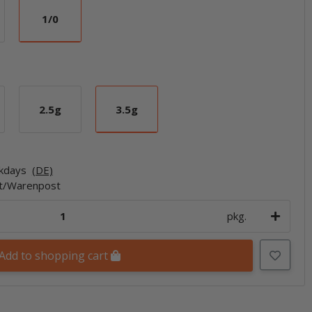
1/0
1/0
2.5g
3.5g
2.5g
3.5g
rkdays
(DE)
et/Warenpost
pkg.
Add to shopping cart