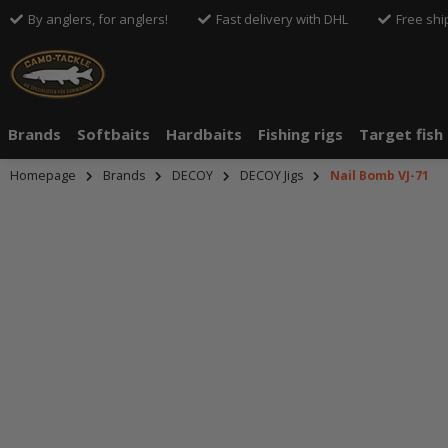
By anglers, for anglers!
Fast delivery with DHL
Free shi
Brands
Softbaits
Hardbaits
Fishing rigs
Target fish
Homepage
Brands
DECOY
DECOY Jigs
Nail Bomb VJ-71