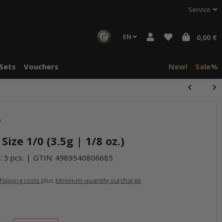
Service
EN
0,00 €
Sets
Vouchers
New!
Sale%
)
Size 1/0 (3.5g | 1/8 oz.)
: 5 pcs.
GTIN:
4989540806685
hipping costs
plus
Minimum quantity surcharge