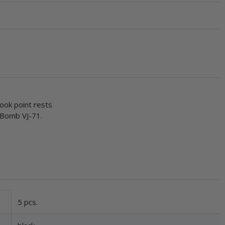
hook point rests
l Bomb VJ-71.
5 pcs.