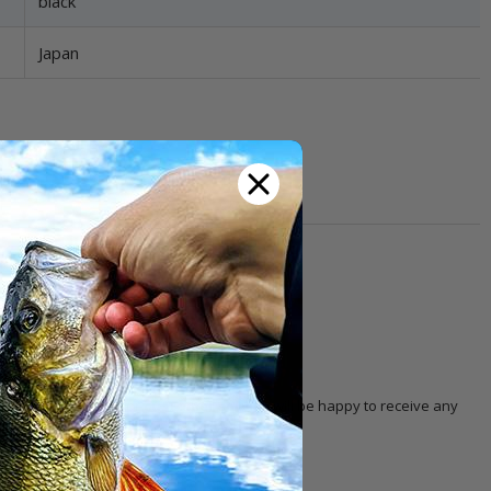
black
Japan
th other customers!
 with the product. Our
customer service
will be happy to receive any
 selection, pricing, order, delivery, etc.).