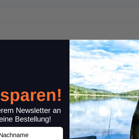
 sparen!
1 Reviews
Share your experiences wi
erem Newsletter an
Please rate only your experience
0 Reviews
eine Bestellung!
other concerns (feedback on product
achname
Item review
0 Reviews