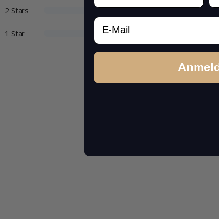
2 Stars
Email
1 Star
Anmel