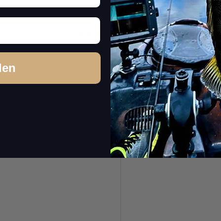
Stars:
*
0 Reviews
0 Reviews
Name:
*
den
Headline:
*
Comment:
*