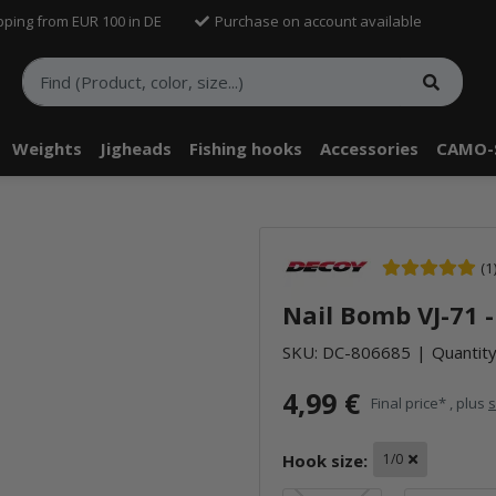
pping from EUR 100 in DE
Purchase on account available
Weights
Jigheads
Fishing hooks
Accessories
CAMO-
(1
Nail Bomb VJ-71 - 
SKU:
DC-806685
Quantity
4,99 €
Final price* , plus
s
Hook size:
1/0