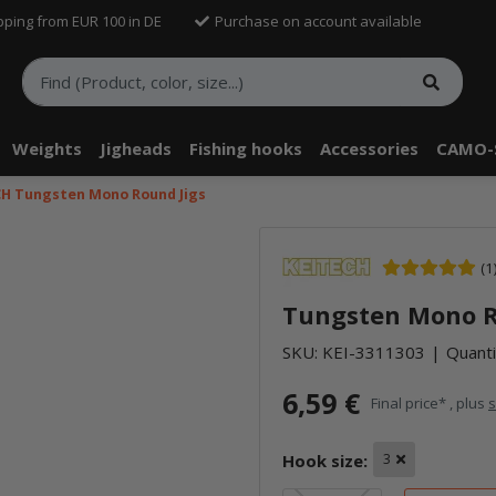
pping from EUR 100 in DE
Purchase on account available
Weights
Jigheads
Fishing hooks
Accessories
CAMO-
CH Tungsten Mono Round Jigs
(1
Tungsten Mono Ro
SKU:
KEI-3311303
Quanti
6,59 €
Final price* , plus
s
Hook size:
3