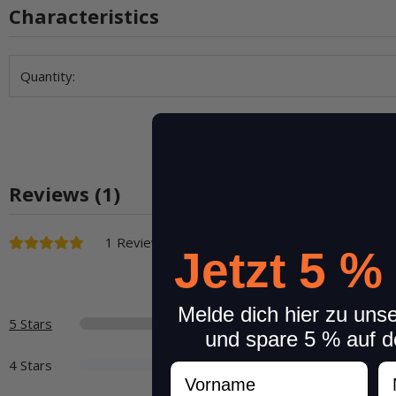
Characteristics
Item information
Value
Quantity:
Reviews (1)
1 Reviews
Jetzt 5 %
Melde dich hier zu uns
5 Stars
und spare 5 % auf d
4 Stars
Vorname
N