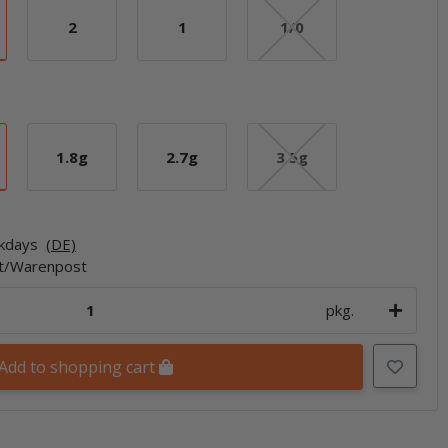
2
1
1/0
2
1
1/0
1.8g
2.7g
3.5g
1.8g
2.7g
3.5g
rkdays
(DE)
et/Warenpost
pkg.
Add to shopping cart