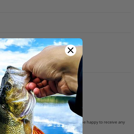
th other customers!
 with the product. Our
customer service
will be happy to receive any
 selection, pricing, order, delivery, etc.).