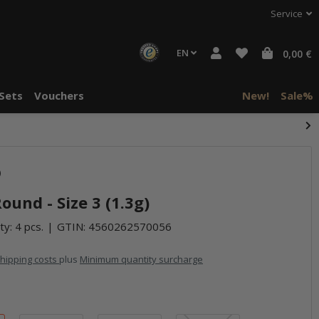
Service
EN
0,00 €
Sets
Vouchers
New!
Sale%
)
und - Size 3 (1.3g)
ty: 4 pcs.
GTIN:
4560262570056
hipping costs
plus
Minimum quantity surcharge