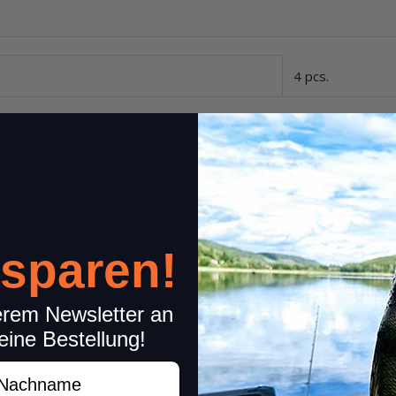
4 pcs.
 sparen!
erem Newsletter an
1 Reviews
Share your experiences wi
eine Bestellung!
Please rate only your experience
0 Reviews
achname
other concerns (feedback on product