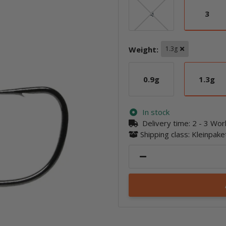
4
3
4
3
Weight:
1.3g
0.9g
1.3g
0.9g
1.3g
In stock
Delivery time:
2 - 3 Wo
Shipping class: Kleinpak