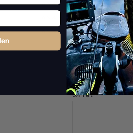
Item review
0 Reviews
Stars:
*
0 Reviews
0 Reviews
den
Name:
*
Headline:
*
Comment:
*