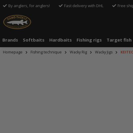
By anglers, for anglers!
Fast delivery with DHL
Free shi
Brands
Softbaits
Hardbaits
Fishing rigs
Target fish
Homepage
Fishing technique
Wacky Rig
Wacky Jigs
KEITE