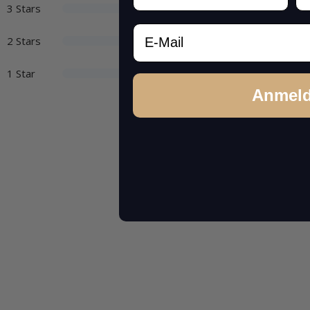
3 Stars
Email
2 Stars
1 Star
Anmel