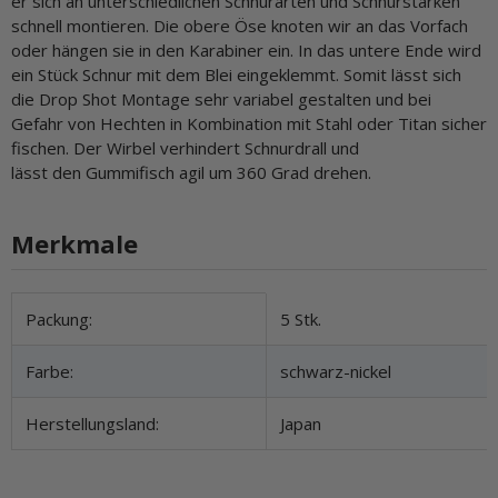
er sich an unterschiedlichen Schnurarten und Schnurstärken
schnell montieren. Die obere Öse knoten wir an das Vorfach
oder hängen sie in den Karabiner ein. In das untere Ende wird
ein Stück Schnur mit dem Blei eingeklemmt. Somit lässt sich
die Drop Shot Montage sehr variabel gestalten und bei
Gefahr von Hechten in Kombination mit Stahl oder Titan sicher
fischen. Der Wirbel verhindert Schnurdrall und
lässt den Gummifisch agil um 360 Grad drehen.
Merkmale
Produkteigenschaft
Wert
Packung:
5 Stk.
Farbe:
schwarz-nickel
Herstellungsland:
Japan