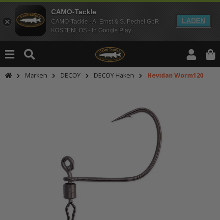
CAMO-Tackle
LADEN
CAMO-Tackle - A. Ernst & S. Pechel GbR
KOSTENLOS - In Google Play
Marken
DECOY
DECOY Haken
Hevidan Worm120