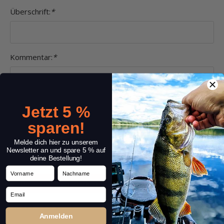
Überschrift:
*
Kommentar:
*
Jetzt 5 %
sparen!
Melde dich hier zu unserem
Newsletter an und spare 5 % auf
deine Bestellung!
Vorname
Nachname
Email
Einträge 1 – 5 von 6
1
2
Anmelden