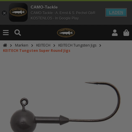
CAMO-Tackle
LADEN
CAMO-Tackle - A. Ernst & S. Pechel GbR
KOSTENLOS - In Google Play
Marken
KEITECH
KEITECH Tungsten Jigs
KEITECH Tungsten Super Round Jigs