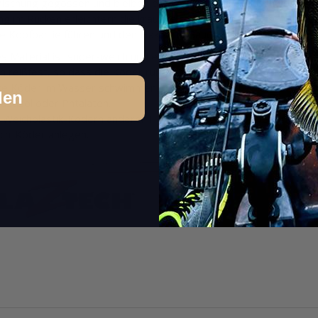
ischung gegossen und bleiben bei Verwendung unbeschwerter H
fung im Rücken erleichtern die krautfreie Montage am Offset-Hake
h die Kopfpartie führen und den Haken im Bauchbereich einstechen.
 Material ist super-weich und ermöglicht somit ein unvergleichli
 reißfest, so dass die Köder rund 10x so haltbar sind wie regul
rte Köder im Wasser schwimmen.
den
lastisol oder Phtalaten.
eichplastik-Ködern anderer Hersteller lagern. Entweder in der 
ech-Köder anlegen.