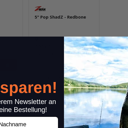
5" Pop ShadZ - Redbone
Sofort verfügbar
7,99 €
*
Packung: 3 Stk.
Pkg.
kel
Frage zum Artikel
 sparen!
erem Newsletter an
eine Bestellung!
achname
eweist Z-Man mit seinen 5" Pop Shadz. Die ungewöhnlichen Top 