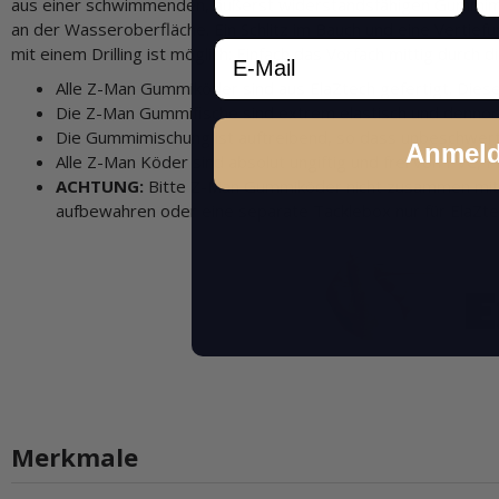
aus einer schwimmenden, äußerst widerstandsfähigen Gummim
an der Wasseroberfläche. Ein Schlitz im Bauch und eine Vertie
Email
mit einem Drilling ist möglich: Einfach das Vorfach mittig durc
Alle Z-Man Gummiköder sind aus ElaZtech gefertigt. Dieses
Die Z-Man Gummifische sind extrem elastisch und dennoch
Die Gummimischung ist auftreibend, so dass unbeschwe
Anmel
Alle Z-Man Köder sind absolut ungiftig und frei von PVC, P
ACHTUNG:
Bitte Z-Man Gummiköder nicht zusammen mit W
aufbewahren oder eine separate Tacklebox nur für ElaZt
Merkmale