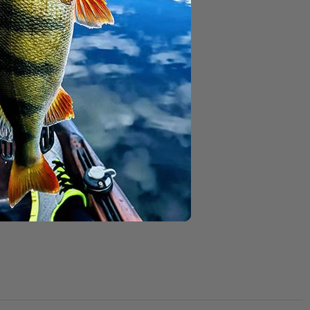
aken zuverlässig
n. Auch die Montage
ches Köderspiel.
äre Gummifische.
Original-Tüte