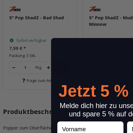
5" Pop ShadZ - Bad Shad
5" Pop ShadZ - Mud
Minnow
Sofort verfügbar
Sofort verfügbar
7,99 €
*
7,99 €
*
Packung: 3 Stk.
Packung: 3 Stk.
Pkg.
Pkg.
Frage zum Artikel
Frage zum Arti
Jetzt 5 %
Melde dich hier zu uns
Produktbeschreibung
und spare 5 % auf d
Vorname
N
Popper zum Oberflächenfischen müssen nicht hart sein! Das b