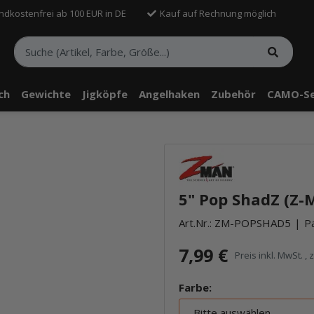
ndkostenfrei ab 100 EUR in DE
Kauf auf Rechnung möglich
sch
Gewichte
Jigköpfe
Angelhaken
Zubehör
CAMO-Se
5" Pop ShadZ (Z-
Art.Nr.:
ZM-POPSHAD5
Pa
7,99 €
Preis inkl. MwSt. , 
Farbe:
Bitte auswählen