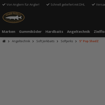
Von Anglern für Angler!
Schnell geliefert mit DHL
Versa
Marken
Gummiköder
Hardbaits
Angeltechnik
Zielfi
Angeltechnik
Soft Jerkbaits
Softjerks
5" Pop ShadZ