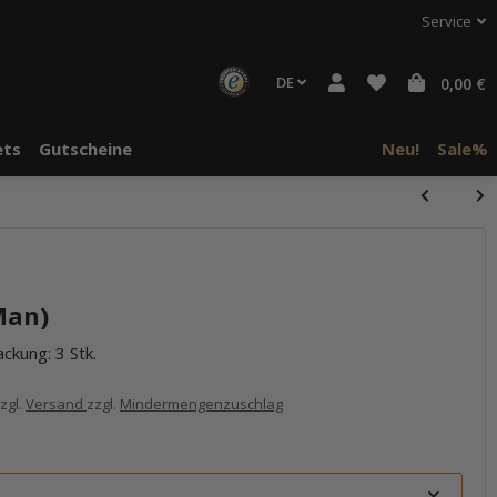
Service
DE
0,00 €
ts
Gutscheine
Neu!
Sale%
Man)
ckung: 3 Stk.
zzgl.
Versand
zzgl.
Mindermengenzuschlag